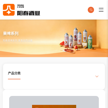
果啤系列
阳春果啤系列 果香自然淡雅
产品分类
搜索