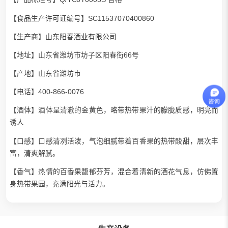
【食品生产许可证编号】SC11537070400860
【生产商】
山东阳春酒业有限公司
【地址】山东省潍坊市坊子区阳春街66号
【产地】山东省潍坊市
【电话】400-866-0076
【酒体】酒体呈清澈的金黄色，略带热带果汁的朦胧质感，明亮而
诱人
【口感】口感清冽活泼，气泡细腻带着百香果的热带酸甜，层次丰
富，清爽解腻。
【香气】热情的百香果馥郁芬芳，混合着清新的酒花气息，仿佛置
身热带果园，充满阳光与活力。