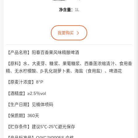
净含量：
1L
我要购买
【产品名称】阳春百香果风味精酿啤酒
【原料】水、大麦芽、糖浆、果葡糖浆、西番莲浓缩清汁、食用香
精、无水柠檬酸、β-乳化胡萝卜素、海盐（食用盐）、啤酒花
【原麦汁浓度】8°P
【酒精度】≥2.5％vol
【生产日期】见桶体喷码
【保质期】360天
【贮存条件】建议5℃-25℃避光保存
【产品标准号】Q/YCJY0005S 合格