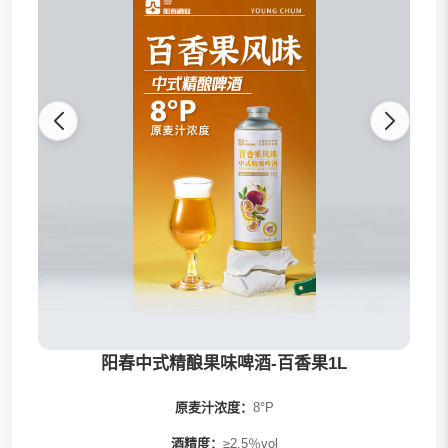
全部
阳春精酿
发财桶系列
果啤系列
茶啤系列
0糖系列
阳春中式精酿果味啤酒-百香果1L
原麦汁浓度：
8°P
酒精度：
≥2.5％vol