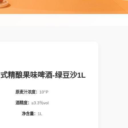
式精酿果味啤酒-绿豆沙1L
原麦汁浓度：
10°P
酒精度：
≥3.3％vol
净含量：
1L