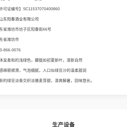
可证编号】SC11537070400860
山东阳春酒业有限公司
东省潍坊市坊子区阳春街66号
东省潍坊市
-866-0076
体呈柔和的浅绿色，朦胧如初夏新叶，清新自然
感绵密顺滑，气泡细腻，入口似绿豆沙的温柔甜润
新的绿豆淡香交织淡雅麦芽甜，清爽解暑，回味悠长。
生产设备