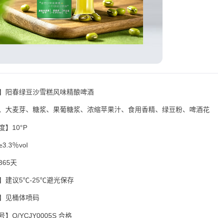
】阳春绿豆沙雪糕风味精酿啤酒
、大麦芽、糖浆、果葡糖浆、浓缩苹果汁、食用香精、绿豆粉、啤酒花
】10°P
.3％vol
365天
】建议5℃-25℃避光保存
】见桶体喷码
】Q/YCJY0005S 合格