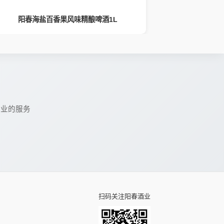
阳春海盐百香果风味精酿啤酒1L
阳春荔枝味
专业的服务
扫码关注阳春酒业