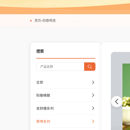
首页
>
阳春啤酒
搜索
全部
阳春精酿
发财桶系列
果啤系列