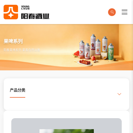
果啤系列
阳春果啤系列 果香自然淡雅
产品分类
搜索