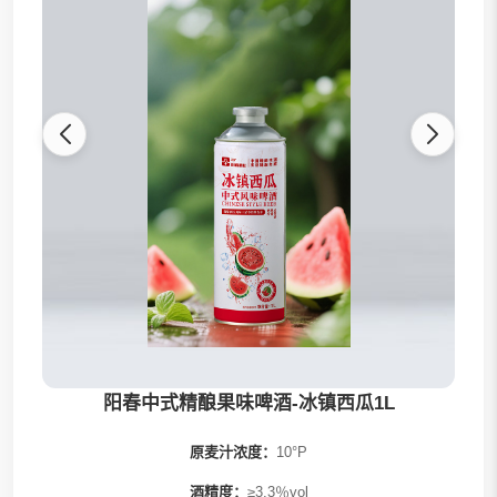
全部
阳春精酿
发财桶系列
果啤系列
茶啤系列
0糖系列
阳春中式精酿果味啤酒-冰镇西瓜1L
原麦汁浓度：
10°P
酒精度：
≥3.3％vol