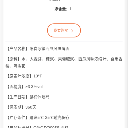
净含量：
1L
我要购买
【产品名称】阳春冰镇西瓜风味啤酒
【原料】水、大麦芽、糖浆、果葡糖浆、西瓜风味浓缩汁、食用香
精、啤酒花
【原麦汁浓度】10°P
【酒精度】≥3.3％vol
【生产日期】见桶体喷码
【保质期】360天
【贮存条件】建议5℃-25℃避光保存
【产品标准号】Q/YCJY0005S 合格