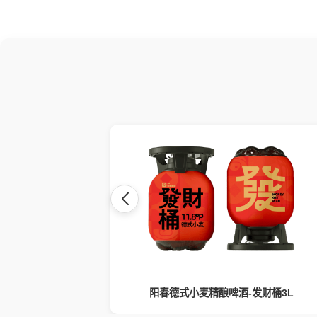
发财桶3L
阳春德式小麦精酿啤酒-发财桶3L