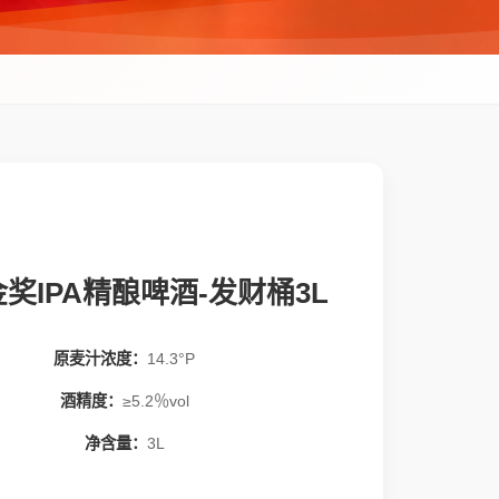
奖IPA精酿啤酒-发财桶3L
原麦汁浓度：
14.3°P
酒精度：
≥5.2％vol
净含量：
3L