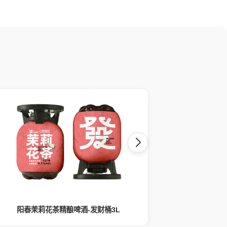
阳春茉莉花茶精酿啤酒-发财桶3L
阳春西瓜