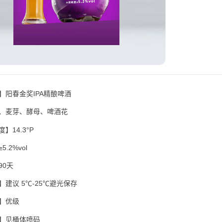
】阳春金奖IPA精酿啤酒
、麦芽、酵母、啤酒花
】14.3°P
.2%vol
90天
建议 5℃-25℃避光保存
】优级
】见桶体喷码