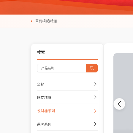
首页
>
阳春啤酒
搜索
全部
阳春精酿
发财桶系列
果啤系列