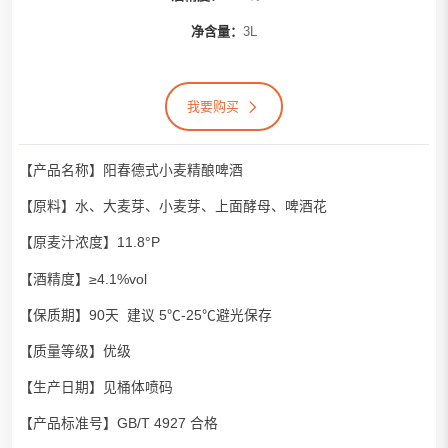
净含量：
3L
我要购买
【产品名称】阳春德式小麦精酿啤酒
【原料】水、大麦芽、小麦芽、上面酵母、啤酒花
【原麦汁浓度】11.8°P
【酒精度】≥4.1%vol
【保质期】90天 建议 5℃-25℃避光保存
【质量等级】优级
【生产日期】见桶体喷码
【产品标准号】GB/T 4927 合格