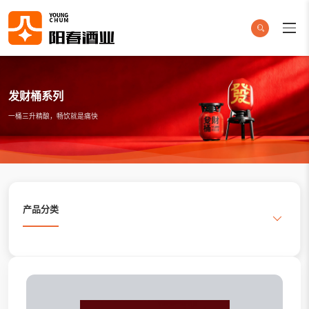
发财桶系列
一桶三升精酿，畅饮就是痛快
产品分类
搜索