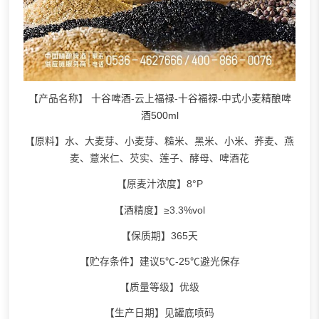
【产品名称】
十谷啤酒-云上福禄-十谷福禄-中式小麦精酿啤
酒500ml
【原料】水、大麦芽、小麦芽、糙米、黑米、小米、荞麦、燕
麦、薏米仁、芡实、莲子、酵母、啤酒花
【原麦汁浓度】8°P
【酒精度】≥3.3%vol
【保质期】365天
【贮存条件】建议5℃-25℃避光保存
【质量等级】优级
【生产日期】见罐底喷码