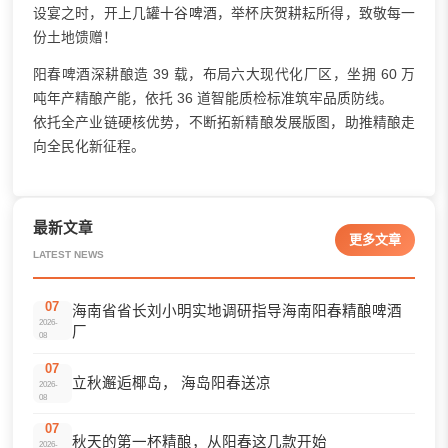
设宴之时，开上几罐
十谷啤酒
，举杯庆贺耕耘所得，致敬每一
份土地馈赠！
阳春啤酒深耕酿造 39 载，布局六大现代化厂区，坐拥 60 万
吨年产精酿产能，依托 36 道智能质检标准筑牢品质防线。
依托全产业链硬核优势，不断拓新精酿发展版图，助推精酿走
向全民化新征程。
最新文章
更多文章
LATEST NEWS
07
海南省省长刘小明实地调研指导海南阳春精酿啤酒
2026-
厂
08
07
立秋邂逅椰岛， 海岛阳春送凉
2026-
08
07
秋天的第一杯精酿，从阳春这几款开始
2026-