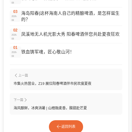
08
03
海岛阳春|这杯海南人自己的精酿啤酒，是怎样诞生
2026-
的？
08
02
凤溪地无人机光影大秀 阳春啤酒伴您共赴夏夜狂欢
2026-
08
01
铁血铸军魂，匠心敬山河！
2026-
08
上一篇
市集火热营业，Z19 展位阳春啤酒伴市民欢度夏夜
下一篇
海风酿鲜，冰爽消暑 | 山楂融麦香，酸甜赴芒夏
返回列表