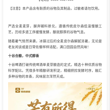
【注意】本产品含有麸质的谷物及其制品，过敏者请勿饮用。
严选全麦麦芽，摒弃辅料掺兑，遵循传统皮尔森低温慢酿工
艺，历经多道工序缓慢发酵，酿就醇厚的谷物气息。
随着暑气悄然来袭，冰镇过后的全麦皮尔森解腻消暑，无论是
老友闲谈或是日常佐餐样样适配，满口田园自然风味！
十谷合酿，中式醇香
十谷啤酒
打破传统啤酒单麦芽酿造的定式，精选十种优质谷物
科学配比。凭借多年精酿研发积淀，精细把控发酵时序，融汇
多种谷物的本香，风味层次浑然天成。