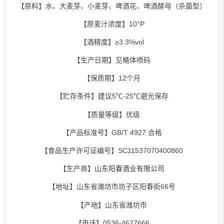
【原料】水、大麦芽、小麦芽、啤酒花、啤酒酵母（杀菌型）
【原麦汁浓度】10°P
【酒精度】≥3.3%vol
【生产日期】见桶体喷码
【保质期】12个月
【贮存条件】建议5℃-25℃避光保存
【质量等级】优级
【产品标准号】GB/T 4927 合格
【食品生产许可证编号】SC11537070400860
【生产商】
山东阳春酒业有限公司
【地址】山东省潍坊市坊子区阳春街66号
【产地】山东省潍坊市
【电话】0536-4627666