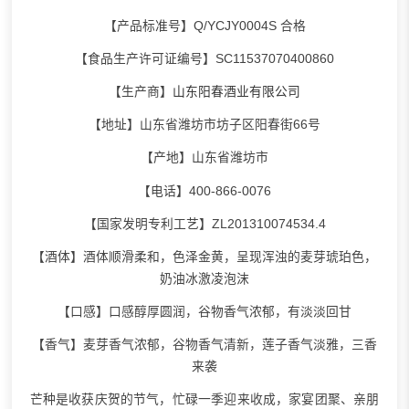
【产品标准号】Q/YCJY0004S 合格
【食品生产许可证编号】SC11537070400860
【生产商】
山东阳春酒业有限公司
【地址】山东省潍坊市坊子区阳春街66号
【产地】山东省潍坊市
【电话】400-866-0076
【国家发明专利工艺】ZL201310074534.4
【酒体】酒体顺滑柔和，色泽金黄，呈现浑浊的麦芽琥珀色，
奶油冰激凌泡沫
【口感】口感醇厚圆润，谷物香气浓郁，有淡淡回甘
【香气】麦芽香气浓郁，谷物香气清新，莲子香气淡雅，三香
来袭
芒种是收获庆贺的节气，忙碌一季迎来收成，家宴团聚、亲朋