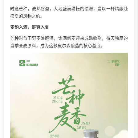
时逢芒种，麦熟谷盈，大地盛满耕耘的馈赠，当以一杯精酿赴
盛夏的风物之约。
麦韵入酒，鲜爽入夏
芒种时节田野麦浪翻涌，饱满新麦迎来成熟收割，得天独厚的
当季全麦原料，成为这款皮尔森酿造的核心基底。