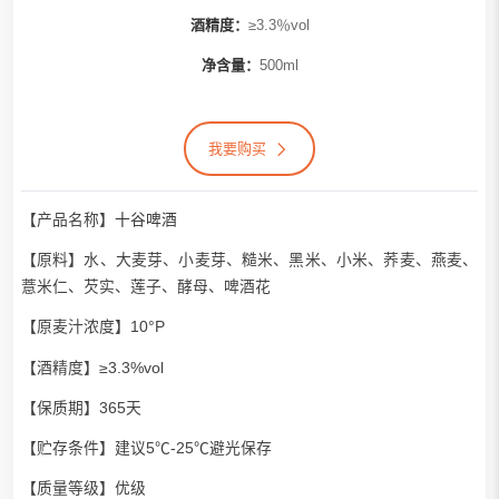
酒精度：
≥3.3％vol
净含量：
500ml
我要购买
【产品名称】
十谷啤酒
【原料】水、大麦芽、小麦芽、糙米、黑米、小米、荞麦、燕麦、
薏米仁、芡实、莲子、酵母、啤酒花
【原麦汁浓度】10°P
【酒精度】≥3.3%vol
【保质期】365天
【贮存条件】建议5℃-25℃避光保存
【质量等级】优级