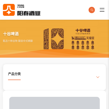
十谷啤酒
甄选十种谷物 酿就中式精酿
产品分类
搜索