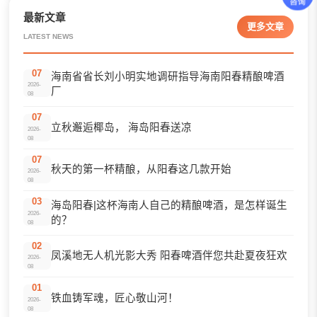
最新文章
更多文章
LATEST NEWS
07
海南省省长刘小明实地调研指导海南阳春精酿啤酒
2026-
厂
08
07
立秋邂逅椰岛， 海岛阳春送凉
2026-
08
07
秋天的第一杯精酿，从阳春这几款开始
2026-
08
03
海岛阳春|这杯海南人自己的精酿啤酒，是怎样诞生
2026-
的？
08
02
凤溪地无人机光影大秀 阳春啤酒伴您共赴夏夜狂欢
2026-
08
01
铁血铸军魂，匠心敬山河！
2026-
08