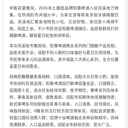
伴着初夏晚风，2026本土酿造品牌阳春啤酒入驻凤溪地万物
集，在热闹的市井烟火中，为来往游客带来多款冰镇精酿饮
品。凤溪地汇聚各地特色小吃、文创好物，来往游人络绎不
绝，闲逛之余，不少市民驻足阳春啤酒摊位，品尝新鲜现打的
精酿啤酒，解锁夏日松弛休闲体验。
本次凤溪地市集现场，阳春啤酒携全系列热门精酿产品亮相，
品类丰富齐全，适配不同人群的口味偏好与夏日饮用场景，为
市民带来多元的品酒体验。其中涵盖六大核心系列，全方位覆
盖夏日休闲需求。
经典
阳春精酿
麦香纯粹、口感清爽，适配大众日常小酌，是夜
市休闲的百搭选择；阳春啤酒现打
鲜啤
容量充足、口感醇正，
氛围感十足，适合好友结伴欢聚、夜市畅饮；
果啤
系列风味多
样，果香清新自然、度数柔和，适配年轻群体休闲微醺场景；
新式
茶啤
系列创新融合茶香与麦香，入口清爽、回甘绵长，风
味独特耐品；0糖系列主打轻负担饮用体验，适配追求健康、
轻盈口感的消费人群；招牌
十谷啤酒
融合多种谷物精华，风味
饱满醇厚，入口温润顺滑，适配全年龄段饮用，受众广泛。