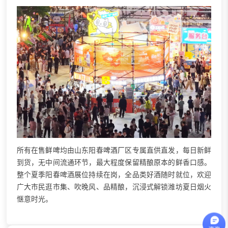
所有在售
鲜啤
均由山东阳春
啤酒厂
区专属直供直发，每日新鲜
到货，无中间流通环节，最大程度保留精酿原本的鲜香口感。
整个夏季阳春啤酒展位持续在岗，全品类好酒随时就位，欢迎
广大市民逛市集、吹晚风、品精酿，沉浸式解锁潍坊夏日烟火
惬意时光。