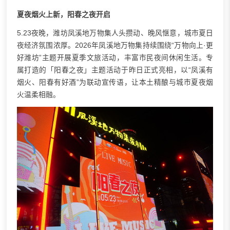
夏夜烟火上新，阳春之夜开启
5.23夜晚，潍坊凤溪地万物集人头攒动、晚风惬意，城市夏日
夜经济氛围浓厚。2026年凤溪地万物集持续围绕“万物向上·更
好潍坊”主题开展夏季文旅活动，丰富市民夜间休闲生活。专
属打造的「阳春之夜」主题活动于昨日正式亮相，以“凤溪有
烟火、阳春有好酒”为联动宣传语，让本土精酿与城市夏夜烟
火温柔相融。