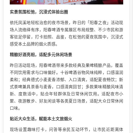
实景氛围松弛，沉浸式体验出圈
依托凤溪地轻松治愈的夜市场景，昨日的「阳春之夜」活动现
场人流络绎有序，阳春啤酒专属展区布局规整、不少市民和游
客驻足停留，打卡拍照、品鉴，在松弛的夏夜氛围中，沉浸式
感受本土品牌的烟火质感。
精酿好酒亮相，适配多元休闲场景
昨日活动现场，阳春啤酒带来多款经典及
果啤
精酿产品，覆盖
不同饮用需求与口味偏好。
十谷啤酒
谷物风味纯粹，口感温润
柔和；经典德式小麦麦香浓郁、入口清爽，适配夏夜畅饮；新
式
茶啤
兼具茶香与麦香，口感清爽回甘；多款果味精酿风味清
新、度数适中，贴合年轻群体及日常休闲饮用。适配夜市小
聚、夜游散步、好友闲谈等各类夏日场景，适配大众日常休闲
口味。
贴近大众生活，赋能本土文旅烟火
现场设置趣味打卡，问答等亲民互动环节，让市民近距离体