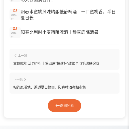
07
23
阳春水蜜桃风味精酿低醇啤酒｜一口蜜桃香，半日
2026-
夏日长
07
23
阳春比利时小麦精酿啤酒｜静享庭院清暑
2026-
07
上一篇
文体赋能 活力同行｜第四届“恒建杯”政银企羽毛球联谊赛
下一篇
相约凤溪地，邂逅夏日鲜爽，阳春啤酒亮相市集
返回列表