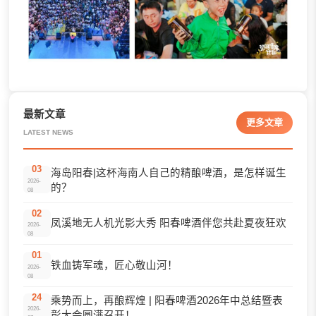
最新文章
更多文章
LATEST NEWS
03
海岛阳春|这杯海南人自己的精酿啤酒，是怎样诞生
2026-
的？
08
02
凤溪地无人机光影大秀 阳春啤酒伴您共赴夏夜狂欢
2026-
08
01
铁血铸军魂，匠心敬山河！
2026-
08
24
乘势而上，再酿辉煌 | 阳春啤酒2026年中总结暨表
2026-
彰大会圆满召开！