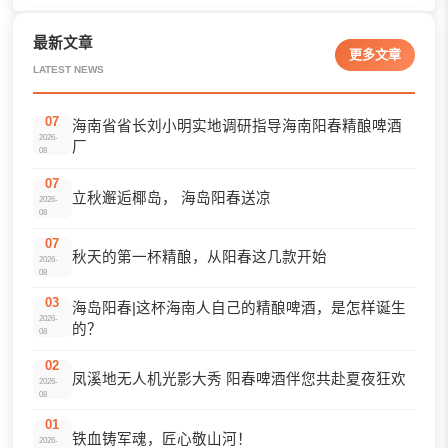
最新文章
更多文章
LATEST NEWS
07
海南省省长刘小明实地调研指导海南阳春精酿啤酒
2026-
厂
08
07
立秋邂逅椰岛， 海岛阳春送凉
2026-
08
07
秋天的第一杯精酿，从阳春这几款开始
2026-
08
03
海岛阳春|这杯海南人自己的精酿啤酒，是怎样诞生
2026-
的？
08
02
凤溪地无人机光影大秀 阳春啤酒伴您共赴夏夜狂欢
2026-
08
01
铁血铸军魂，匠心敬山河！
2026-