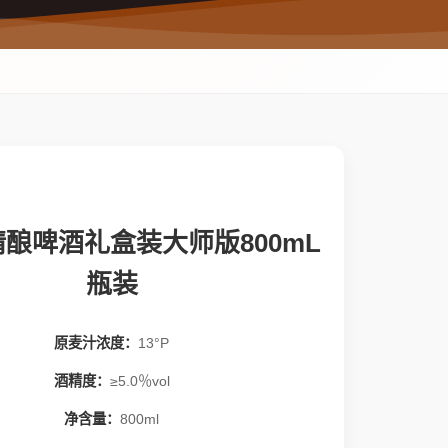
酿啤酒礼盒装大师版800mL
瓶装
原麦汁浓度：
13°P
酒精度：
≥5.0％vol
净含量：
800ml