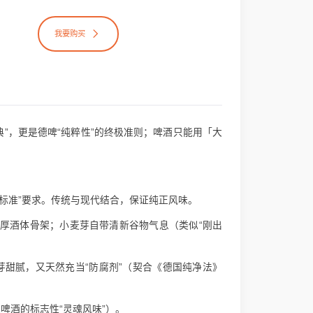
我要购买
量法典”，更是德啤“纯粹性”的终极准则；啤酒只能用「大
酿酒标准”要求。传统与现代结合，保证纯正风味。
厚酒体骨架；小麦芽自带清新谷物气息（类似“刚出
甜腻，又天然充当“防腐剂”（契合《德国纯净法》
啤酒的标志性“灵魂风味”）。