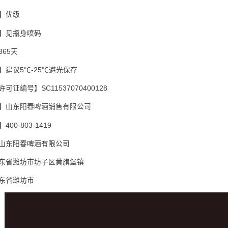
】优级
】见瓶身喷码
365天
】建议5℃-25℃避光保存
可证编号】SC11537070400128
】山东阳春啤酒销售有限公司
00-803-1419
山东阳春啤酒有限公司
东省潍坊市坊子区黄旗堡镇
东省潍坊市