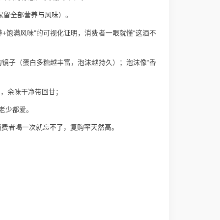
保留全部营养与风味）。
营养+饱满风味"的可视化证明，消费者一眼就懂“这酒不
的镜子（蛋白多糖越丰富，泡沫越持久）；泡沫像“香
尾，余味干净带回甘；
女老少都爱。
-消费者喝一次就忘不了，复购率天然高。