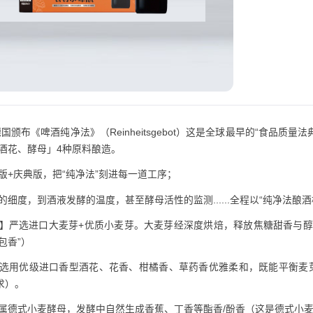
德国颁布《啤酒纯净法》（Reinheitsgebot）这是全球最早的“食品质
酒花、酵母」4种原料酿造。
版+庆典版，把“纯净法”刻进每一道工序；
的细度，到酒液发酵的温度，甚至酵母活性的监测......全程以“纯净法
】严选进口大麦芽+优质小麦芽。大麦芽经深度烘焙，释放焦糖甜香与醇
包香”）
选用优级进口香型酒花、花香、柑橘香、草药香优雅柔和，既能平衡麦芽
求）。
属德式小麦酵母，发酵中自然生成香蕉、丁香等酯香/酚香（这是德式小麦