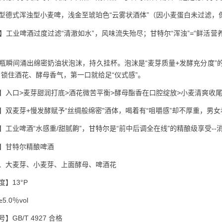
型德式浑浊型小麦啤，浅金至琥珀色“云雾状酒体”（因小麦蛋白未过滤，
】工业啤酒过度过滤“清澈如水”，风味流失殆尽；
甘特尔
“浑浊”=“鲜活
瓶瞬间涌出绵密奶油状泡沫，持久挂杯。泡沫是“麦芽质量+发酵充分度”
，锁住酒花、酵母香气，第一口就给足“仪式感”。
】入口>麦芽甜润打底>酒花微苦平衡>酵母酯香在口腔绽放>小麦清爽收
】双麦芽+慢发酵赋予“丝绸般绵密"酒体，喝着有“咀嚼感”却不厚重，男
】工业啤酒“水感重/甜腻齁”，
甘特尔
是“前中后调全在线”的精酿级享受-
】甘特尔精酿啤酒
、大麦芽、小麦芽、上面酵母、啤酒花
】13°P
.0％vol
】GB/T 4927 合格