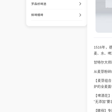
罗森桥啤酒
鲜啤桶啤
1516年，
麦、水、啤
甘特尔
大师
从麦芽粉碎
【麦芽组合
炉的全麦面
【啤酒花】
“无添加”要
【酵母】专