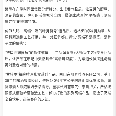
酵母在充足时间里慢慢分解糖分、生成香气物质，让麦芽的醇厚、
酒花的馥郁、酵母的活性充分交融，最终成就酒体“平衡感与复杂
度并存”的高端特质。
价值共鸣：高端生活的味觉符号“懂品质、追格调”的味觉勋章--从
原料臻选到工艺打磨，每一处细节都在诉说“高端不是标签，是骨
子里的偏执”；
"链接高端圈层”的价值载体--百年品牌背书+大师级工艺+差异化品
质，让产品在市场中天然具备“高端辨识度”，为渠道伙伴搭建与精
英消费者对话的桥梁。
“
甘特尔
”精酿啤酒礼盒系列产品，由
山东阳春啤酒有限公司
，基于
39年的啤酒酿造经验，依托140多平方公里的峡山湖优质水源，国
际酿酒大师威廉姆亲临指导，董事长
周志宏
先生亲自把关，严格按
照德式精酿啤酒酿造工艺，倾心打造的系列高端产品，适应于高端
宴会饮用，高端客户的走访。