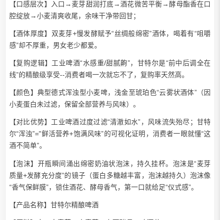
【口感层次】入口→麦芽甜润打底→酒花微苦平衡→酵母酯香在口
腔绽放→小麦清爽收尾，余味干净带回甘；
【酒体厚度】双麦芽+慢发酵赋予“丝绸般绵密”酒体，喝着有“咀嚼
感”却不厚重，男女老少都爱。
【复购逻辑】工业啤酒“水感重/甜腻齁”，甘特尔是“前中后调全在
线”的精酿级享受--消费者喝一次就忘不了，复购率天然高。
【颜色】典型德式浑浊型小麦啤，浅金至琥珀色“云雾状酒体”（因
小麦蛋白未过滤，保留全部营养与风味）。
【对比优势】工业啤酒过度过滤“清澈如水”，风味流失殆尽；甘特
尔“浑浊”="鲜活营养+饱满风味”的可视化证明，消费者一眼就懂“这
酒不简单”。
【泡沫】开瓶瞬间涌出绵密奶油状泡沫，持久挂杯。泡沫是“麦芽
质量+发酵充分度”的镜子（蛋白多糖越丰富，泡沫越持久）泡沫像
“香气保鲜膜”，锁住酒花、酵母香气，第一口就给足“仪式感”。
【产品名称】甘特尔精酿啤酒