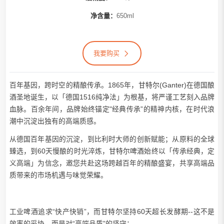
净含量：
650ml
我要购买
百年基因，跨时空的精酿传承。1865年，
甘特尔
(Ganter)在德国酿
酒圣地诞生，以「德国1516纯净法」为根基，将严谨工艺刻入品牌
血脉。百余年间，品牌始终锚定"经典传承”的精神内核，在时代浪
潮中沉淀出独有的高端质感。
从德国百年基因的沉淀，到比利时大师的创新赋能；从原料的全球
臻选，到60天慢酿的时光淬炼，
甘特尔啤酒
始终以「传承经典，定
义高端」为信念，邀您共赴这场跨越百年的精酿盛宴，共享高端品
质带来的市场机遇与味觉荣耀。
工业啤酒追求“快产快销”，而
甘特尔
坚持60天超长发酵期--这不是
效率的妥协，而是对“高端品质”的坚守；