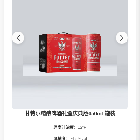
甘特尔啤酒
酒鲸啤酒
唇语啤酒
周志宏精酿
罗森桥啤酒
鲜啤桶啤
甘特尔精酿啤酒礼盒庆典版650mL罐装
原麦汁浓度：
12°P
酒精度：
≥4.5％vol