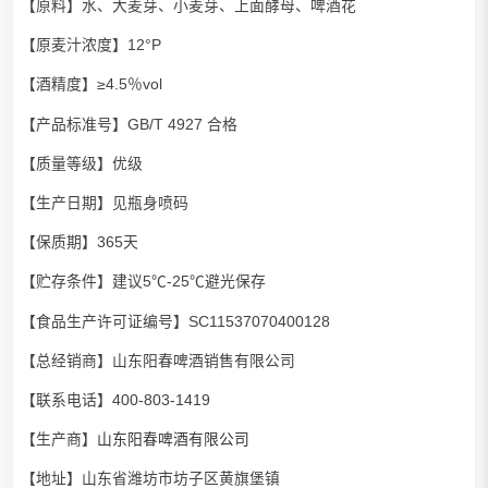
【原料】水、大麦芽、小麦芽、上面酵母、啤酒花
【原麦汁浓度】12°P
【酒精度】≥4.5％vol
【产品标准号】GB/T 4927 合格
【质量等级】优级
【生产日期】见瓶身喷码
【保质期】365天
【贮存条件】建议5℃-25℃避光保存
【食品生产许可证编号】SC11537070400128
【总经销商】山东阳春啤酒销售有限公司
【联系电话】400-803-1419
【生产商】
山东阳春啤酒有限公司
【地址】山东省潍坊市坊子区黄旗堡镇