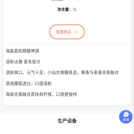
净含量：
3L
我要购买
海盐荔枝精酿啤酒
清新淡雅 富有层次
清新爽口，元气十足，小仙女微醺首选。果香与麦香完美融合
酒液朦胧透白，口感清新
海盐完美融合荔枝和柠樣，口感更独特
生产设备