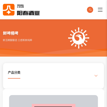
鲜啤桶啤
鲜活精酿酿造 口感新鲜纯粹
产品分类
搜索