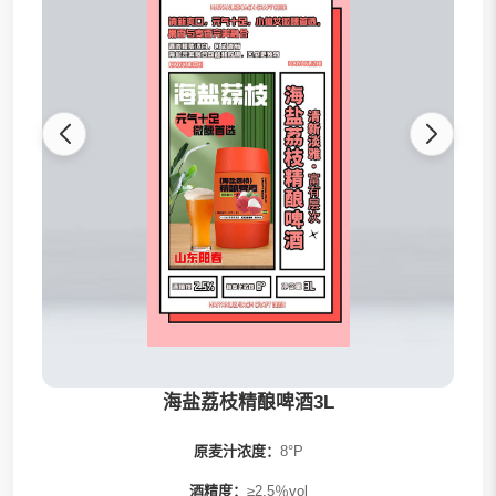
甘特尔啤酒
酒鲸啤酒
唇语啤酒
周志宏精酿
罗森桥啤酒
鲜啤桶啤
海盐荔枝精酿啤酒3L
原麦汁浓度：
8°P
酒精度：
≥2.5％vol