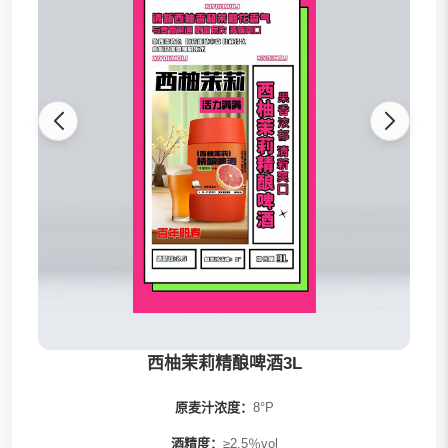
甘特尔啤酒
酒鲸啤酒
唇语啤酒
周志宏精酿
罗森桥啤酒
鲜啤桶啤
西柚茉莉精酿啤酒3L
原麦汁浓度：
8°P
酒精度：
≥2.5％vol