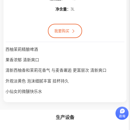
净含量：
3L
我要购买
西柚茉莉精酿啤酒
果香浓郁 清新爽口
清新西柚香和茉莉花香气 与麦香邂逅 更富层次 清新爽口
外观淡黄色 泡沫细腻丰富 挂杯持久
小仙女的微醺快乐水
生产设备