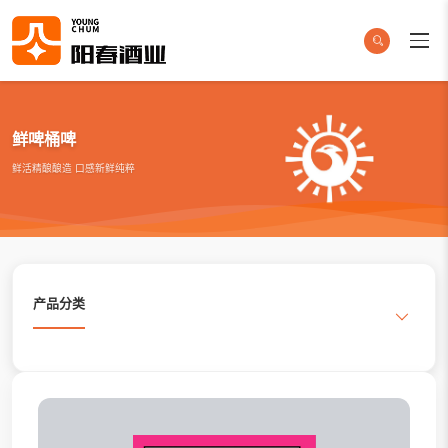
鲜啤桶啤
鲜活精酿酿造 口感新鲜纯粹
产品分类
搜索