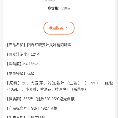
净含量：
330ml
我要购买
【产品名称】阳春红糖姜汁风味精酿啤酒
【原麦汁浓度】12°P
【酒精度】≥4.1％vol
【质量等级】优级
【原料】水、大麦芽、冷冻姜汁（生姜）（65g/L）、红糖
（40g/L）、小麦芽、啤酒花、啤酒酵母（杀菌型）
【保质期】365天（建议5℃-25℃避光保存）
【产品标准号】GB/T 4927 合格
【生产日期】见罐底喷码