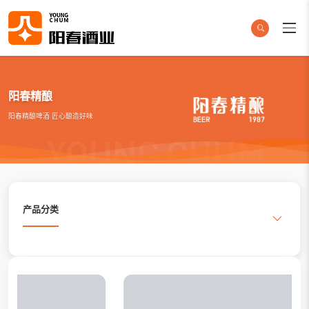
阳春精酿
阳春精酿啤酒 匠心酿造好味
产品分类
搜索