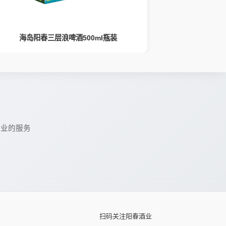
海岛阳春三层浪啤酒500ml瓶装
阳春精
专业的服务
扫码关注阳春酒业