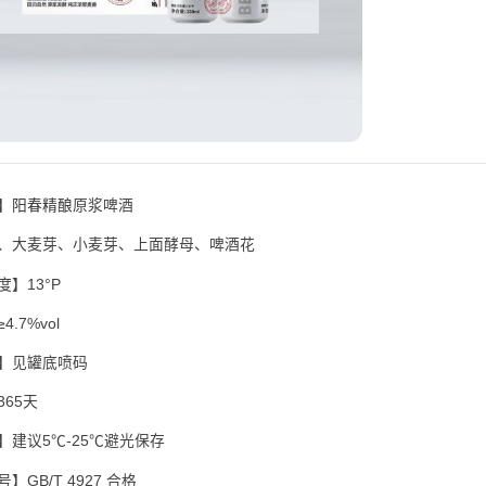
】
阳春精酿
原浆啤酒
、大麦芽、小麦芽、上面酵母、啤酒花
】13°P
.7%vol
】见罐底喷码
65天
】建议5℃-25℃避光保存
】GB/T 4927 合格