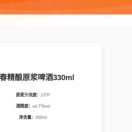
春精酿原浆啤酒330ml
原麦汁浓度：
13°P
酒精度：
≥4.7％vol
净含量：
300ml