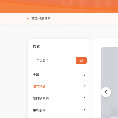
首页
>
阳春啤酒
搜索
全部
阳春精酿
发财桶系列
果啤系列