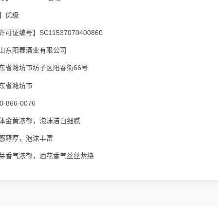
】优级
可证编号】SC11537070400860
山东阳春酒业有限公司
东省潍坊市坊子区阳春街66号
东省潍坊市
-866-0076
体金黄浓郁，泡沫洁白细腻
感醇厚，泡沫丰富
芽香气浓郁，酒花香气丝丝萦绕