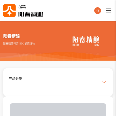
阳春精酿
阳春精酿啤酒 匠心酿造好味
产品分类
搜索