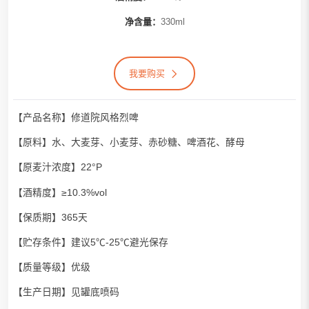
净含量：
330ml
我要购买
【产品名称】修道院风格烈啤
【原料】水、大麦芽、小麦芽、赤砂糖、啤酒花、酵母
【原麦汁浓度】22°P
【酒精度】≥10.3%vol
【保质期】365天
【贮存条件】建议5℃-25℃避光保存
【质量等级】优级
【生产日期】见罐底喷码