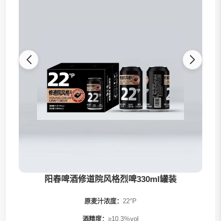
全部
阳春精酿
发财桶系列
果啤系列
茶啤系列
0糖系列
阳春啤酒修道院风格烈啤330ml罐装
原麦汁浓度：
22°P
酒精度：
≥10.3％vol