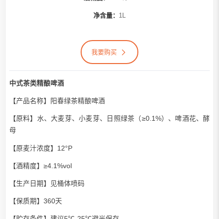
净含量：
1L
我要购买
中式茶类精酿啤酒
【产品名称】阳春绿茶精酿啤酒
【原料】水、大麦芽、小麦芽、日照绿茶（≥0.1%）、啤酒花、酵
母
【原麦汁浓度】12°P
【酒精度】≥4.1%vol
【生产日期】见桶体喷码
【保质期】360天
【贮存条件】建议5℃-25℃避光保存