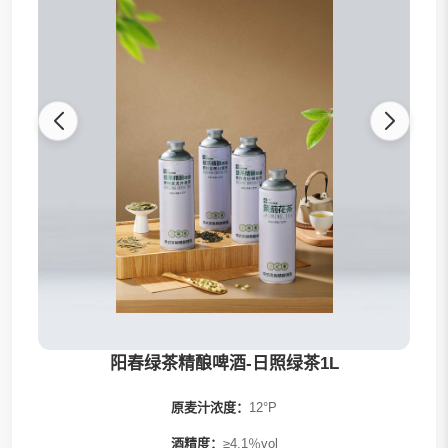
全部
阳春精酿
发财桶系列
果啤系列
茶啤系列
0糖系列
阳春绿茶精酿啤酒-日照绿茶1L
原麦汁浓度：
12°P
酒精度：
≥4.1％vol