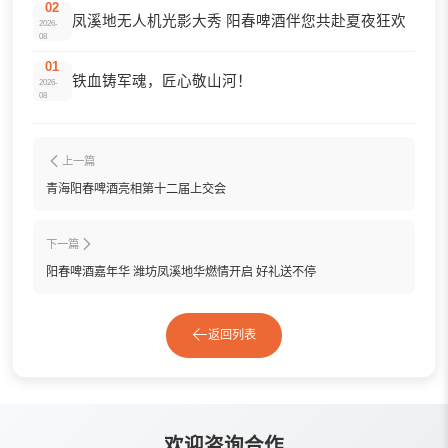
02
凤溪地无人机光影大秀 阳春啤酒伴您共赴夏夜狂欢
2026-
08
01
铁血铸军魂，匠心敬山河！
2026-
08
上一篇
青海阳春啤酒亮相第十二届上交会
下一篇
阳春啤酒嘉年华 潍坊凤溪地华燃情开启 好礼送不停
返回列表
欢迎咨询合作