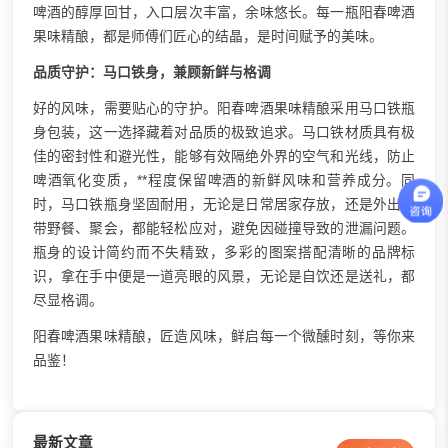
啤酒的醇厚回甘，入口层次丰富，余味悠长。每一瓶阳春啤酒
果味精酿，都是师傅们匠心的结晶，是时间赋予的美味。
品质守护：马口铁身，兼顾新鲜与格调
好的风味，需要贴心的守护。阳春啤酒果味精酿采用马口铁瓶
身包装，这一选择藏着对品质的极致追求。马口铁材质具有极
佳的密封性和避光性，能够有效隔绝外界的空气和光线，防止
啤酒氧化变质，**程度保留啤酒的新鲜风味和营养成分。同
时，马口铁瓶身坚固耐用，无论是日常居家存放，还是外出携
带野餐、聚会，都能轻松应对，避免因碰撞导致的泄漏问题。
瓶身的设计简约而不失精致，多彩的图案搭配清晰的品牌标
识，拿在手中便是一道亮眼的风景，无论是自饮还是送礼，都
尽显格调。
阳春啤酒果味精酿，匠造风味，鲜启每一个微醺时刻，等你来
品鉴！
最新文章