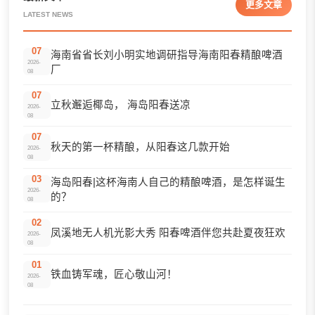
更多文章
LATEST NEWS
07
海南省省长刘小明实地调研指导海南阳春精酿啤酒
2026-
厂
08
07
立秋邂逅椰岛， 海岛阳春送凉
2026-
08
07
秋天的第一杯精酿，从阳春这几款开始
2026-
08
03
海岛阳春|这杯海南人自己的精酿啤酒，是怎样诞生
2026-
的？
08
02
凤溪地无人机光影大秀 阳春啤酒伴您共赴夏夜狂欢
2026-
08
01
铁血铸军魂，匠心敬山河！
2026-
08