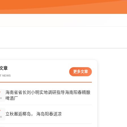
文章
更多文章
T NEWS
海南省省长刘小明实地调研指导海南阳春精酿
7
啤酒厂
08
7
立秋邂逅椰岛， 海岛阳春送凉
08