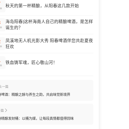
7
秋天的第一杯精酿，从阳春这几款开始
08
海岛阳春|这杯海南人自己的精酿啤酒，是怎样
3
诞生的？
08
凤溪地无人机光影大秀 阳春啤酒伴您共赴夏夜
2
狂欢
08
1
铁血铸军魂，匠心敬山河！
08
上一篇
春啤酒：精酿之醇与养生之韵，共启味觉新境界
一篇
春精酿发财桶：以桶为媒，让每段真情都值得回味