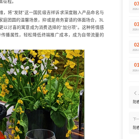
富征程。
0
2026-
维，将“发财”这一国民级吉祥诉求深度融入产品命名与
家庭团圆的温馨场景，抑或是商务宴请的体面场合，3L
0
更以讨喜的寓意成为消费选择的“加分项”。这种将情感
2026-
带传播属性，轻松降低终端推广成本，成为自带流量的
0
2026-
0
2026-
阳
下
阳