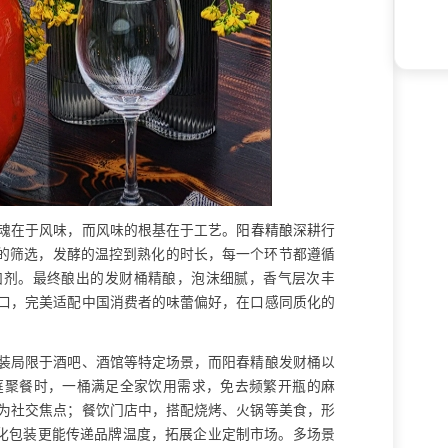
魂在于风味，而风味的根基在于工艺。
阳春精酿
深耕行
芽的筛选，发酵的温控到熟化的时长，每一个环节都遵循
加剂。最终酿出的发财桶精酿，泡沫细腻，香气层次丰
口，完美适配中国消费者的味蕾偏好，在口感同质化的
装局限于酒吧、酒馆等特定场景，而阳春精酿发财桶以
庭聚餐时，一桶满足全家饮用需求，免去频繁开瓶的麻
为社交焦点；餐饮门店中，搭配烧烤、火锅等美食，形
制化包装更能传递品牌温度，拓展企业定制市场。多场景