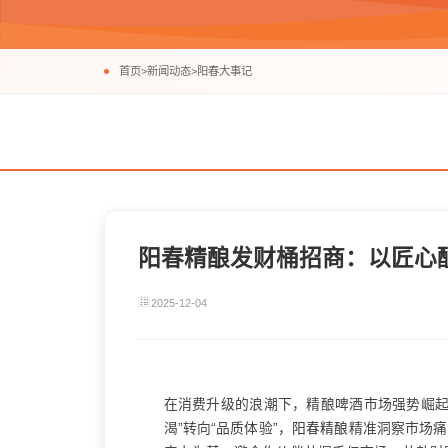
首页
>
新闻动态
>
阳春大事记
阳春精酿发财桶招商：以匠心
2025-12-04
在消费升级的浪潮下，精酿啤酒市场强势崛起
渴”转向“品质体验”，
阳春精酿
精准洞察市场痛