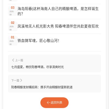
08
03
海岛阳春|这杯海南人自己的精酿啤酒，是怎样诞生
2026-
的？
08
02
凤溪地无人机光影大秀 阳春啤酒伴您共赴夏夜狂欢
2026-
08
01
铁血铸军魂，匠心敬山河！
2026-
08
上一篇
七月盛夏，畅饮阳春啤酒，尽享清爽时光
下一篇
阳春精酿发财桶招商：携手开启精酿财富新航道
返回列表