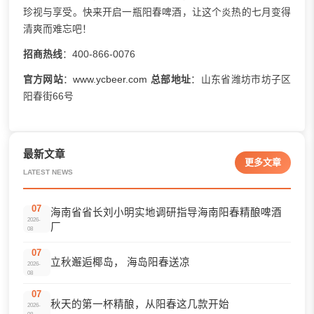
珍视与享受。快来开启一瓶阳春啤酒，让这个炎热的七月变得
清爽而难忘吧！
招商热线
：400-866-0076
官方网站
：
www.ycbeer.com
总部地址
：山东省潍坊市坊子区
阳春街66号
最新文章
更多文章
LATEST NEWS
07
海南省省长刘小明实地调研指导海南阳春精酿啤酒
2026-
厂
08
07
立秋邂逅椰岛， 海岛阳春送凉
2026-
08
07
秋天的第一杯精酿，从阳春这几款开始
2026-