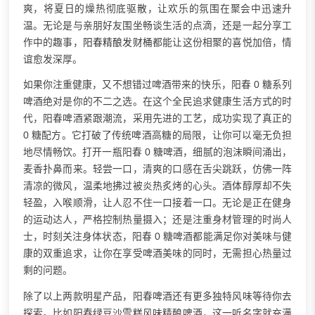
爽，将夏日的燥热彻底驱散，让欢乐的氛围在聚会中迅速升
温。无论是与亲朋好友围坐畅谈生活的点滴，还是一起分享工
作中的趣事，
阳春精酿
发财桶
都能让这份相聚的喜悦加倍，情
谊愈发深厚。
如果你注重健康，又不想错过啤酒带来的快乐，阳春 0 糖系列
啤酒绝对是你的不二之选。在这个全民追求健康生活方式的时
代，阳春啤酒紧跟潮流，采用先进的工艺，成功实现了真正的
0 糖配方。它打破了传统啤酒高糖的局限，让你可以毫无负担
地尽情畅饮。打开一瓶阳春 0 糖啤酒，细腻的泡沫瞬间涌出，
麦香扑鼻而来。轻尝一口，清爽的口感在舌尖跳跃，仿佛一阵
清凉的微风，温柔地拂过被炎热炙烤的心头。酒体醇厚却不失
轻盈，入喉顺滑，让人忍不住一口接着一口。无论是正在健身
的运动达人，严格控制热量摄入；还是注重身材管理的时尚人
士，时刻关注身体状态，阳春 0 糖啤酒都能满足你对美味与健
康的双重追求，让你在享受啤酒美味的同时，无需担心热量过
剩的问题。
除了以上两款明星产品，阳春啤酒还有更多独特风味等待你去
探索。比如阳春绿豆沙雪糕风味精酿啤酒，这一听名字就充满