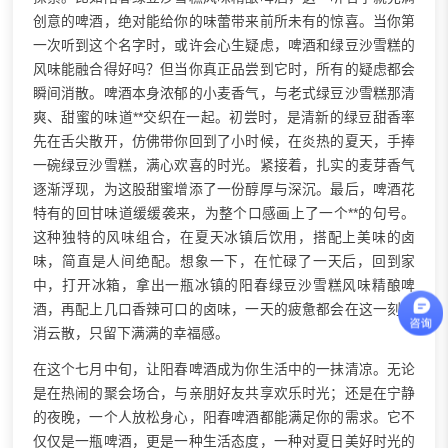
创意的啤酒，绝对能给你的味蕾带来前所未有的惊喜。当你第
一次听到这个名字时，或许会心生疑虑，啤酒和绿豆沙雪糕的
风味能融合得好吗？但当你真正品尝到它时，所有的疑虑都会
瞬间消散。啤酒本身浓郁的小麦香气，与老式绿豆沙雪糕那清
爽、甜蜜的味道**交织在一起。初尝时，是清新的绿豆甜香率
先在舌尖散开，仿佛带你回到了小时候，在炎热的夏天，手捧
一碗绿豆沙雪糕，满心欢喜的时光。紧接着，扎实的麦芽香气
逐渐浮现，为这股甜蜜增添了一份醇厚与深沉。最后，啤酒花
特有的回甘味道缓缓袭来，为整个口感画上了一个**的句号。
这种独特的风味组合，在夏天冰镇后饮用，搭配上美味的卤
味，简直是人间绝配。想象一下，在忙碌了一天后，回到家
中，打开冰箱，拿出一瓶冰镇的阳春绿豆沙雪糕风味精酿啤
酒，再配上几口香辣可口的卤味，一天的疲惫都会在这一刻烟
消云散，只留下满满的幸福感。
在这个七月中旬，让阳春啤酒成为你生活中的一抹清凉。无论
是在热闹的聚会场合，与亲朋好友共享欢乐时光；还是在宁静
的夜晚，一个人放松身心，阳春啤酒都能满足你的需求。它不
仅仅是一瓶啤酒，更是一种生活态度，一种对夏日美好时光的