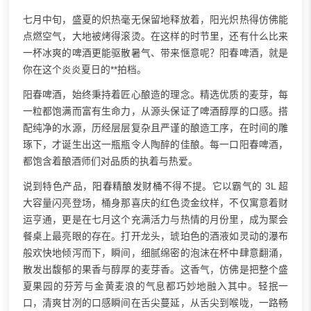
七月中旬，盛夏的炽热毫无保留地释放着，阳光炽热得仿佛能
点燃空气，大地被烤得滚烫。在这样的时节里，还有什么比来
一杯冰爽的啤酒更能驱散暑气、带来惬意呢？阳春啤酒，就是
你在这个炎炎夏日的**拍档。
阳春啤酒，始终秉持着匠心酿造的理念。精选优质的麦芽，每
一粒都饱满而富有生命力，从源头保证了啤酒醇厚的口感。搭
配纯净的水源，历经层层复杂且严谨的酿造工序，在时间的雕
琢下，才诞生出这一瓶瓶令人陶醉的佳酿。每一口阳春啤酒，
都饱含着酿酒师们对品质的执着与热爱。
说到特色产品，
阳春精酿
发财桶
不得不提。它以霸气的 3L 超
大容量闪亮登场，桶身那喜庆的红色烫金纹样，不仅寓意着财
运亨通，更是在七月这个充满活力与热情的月份里，成为聚会
餐桌上最亮眼的存在。打开龙头，琥珀色的酒液如灵动的瀑布
般欢快地倾泻而下，瞬间，细腻绵密的泡沫在杯中肆意翻涌，
散发出馥郁的果香与醇厚的麦芽香。这香气，仿佛是把整个盛
夏果园的芬芳与金黄麦浪的气息都巧妙地融入其中。轻抿一
口，清爽甘冽的口感瞬间在舌尖蔓延，从舌尖到喉咙，一路畅