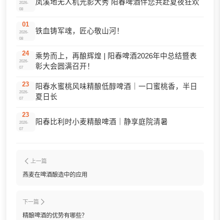
凤溪地无人机光影大秀 阳春啤酒伴您共赴夏夜狂欢
2026-
08
01
铁血铸军魂，匠心敬山河！
2026-
08
24
乘势而上，再酿辉煌 | 阳春啤酒2026年中总结暨表
2026-
彰大会圆满召开！
07
23
阳春水蜜桃风味精酿低醇啤酒｜一口蜜桃香，半日
2026-
夏日长
07
23
阳春比利时小麦精酿啤酒｜静享庭院清暑
2026-
07
上一篇
燕麦在啤酒酿造中的应用
下一篇
精酿啤酒的优势有哪些？