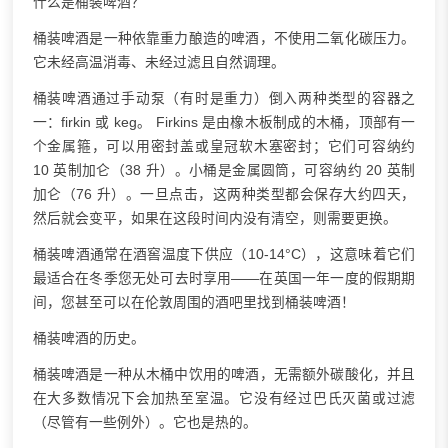
什么是桶装啤酒？
桶装啤酒是一种依靠重力酿造的啤酒，不使用二氧化碳压力。
它未经高温消毒、未经过滤且自然调理。
桶装啤酒通过手动泵（有时是重力）倒入两种类型的容器之
一：firkin 或 keg。 Firkins 是由橡木板制成的木桶，顶部有一
个金属箍，可以用密封盖或皇冠软木塞密封；它们可容纳约
10 英制加仑（38 升）。小桶是金属圆筒，可容纳约 20 英制
加仑（76 升）。一旦点击，这两种类型都会保存大约四天，
然后就会变平，如果在这段时间内没有清空，则需要更换。
桶装啤酒通常在酒窖温度下供应（10-14°C），这意味着它们
最适合在冬季您无处可去时享用——在英国一年一度的假期期
间，您甚至可以在伦敦周围的酒吧里找到桶装啤酒！
桶装啤酒的历史。
桶装啤酒是一种从木桶中饮用的啤酒，无需额外碳酸化，并且
在大多数情况下会加热至室温。它没有经过巴氏灭菌或过滤
（尽管有一些例外）。它也是热的。