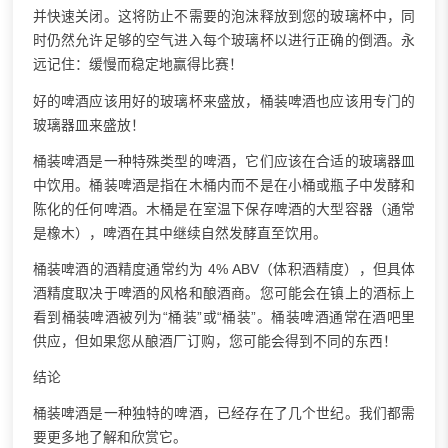
并快速关闭。这将防止不需要的泡沫释放到您的玻璃杯中，同
时仍然允许足够的空气进入每个玻璃杯以进行正确的倒酒。永
远记住：缓慢而稳定地赢得比赛！
好的啤酒应该用好的玻璃杯来盛放，桶装啤酒也应该用专门的
玻璃器皿来盛放！
桶装啤酒是一种特殊类型的啤酒，它们应该在合适的玻璃器皿
中饮用。桶装啤酒是指在木桶内而不是在小桶或瓶子中发酵和
陈化的任何啤酒。木桶是在室温下保存啤酒的大型容器（通常
是橡木），啤酒在其中继续自然发酵直至饮用。
桶装啤酒的酒精度通常约为 4% ABV（体积酒精度），但具体
酒精度取决于啤酒的风格和酿酒商。您可能会在镇上的酒标上
看到桶装啤酒被列为“桶装”或“桶装”。桶装啤酒通常在酒吧里
供应，但如果您从酿酒厂订购，您可能会得到不同的东西！
结论
桶装啤酒是一种独特的啤酒，已经存在了几个世纪。我们都需
要更多地了解和欣赏它。