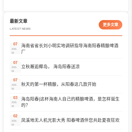
最新文章
更多文章
LATEST NEWS
07
海南省省长刘小明实地调研指导海南阳春精酿啤酒
2026-
厂
08
07
立秋邂逅椰岛， 海岛阳春送凉
2026-
08
07
秋天的第一杯精酿，从阳春这几款开始
2026-
08
03
海岛阳春|这杯海南人自己的精酿啤酒，是怎样诞生
2026-
的？
08
02
凤溪地无人机光影大秀 阳春啤酒伴您共赴夏夜狂欢
2026-
08