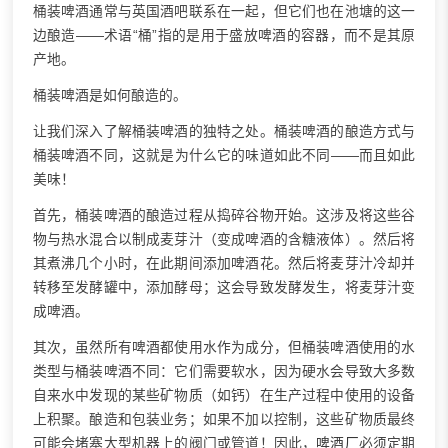
桶装啤酒通常与英国酒吧联系在一起，但它们也在池塘的这一
边酿造——术语“桶”指的是用于盛放啤酒的容器，而不是其原
产地。
桶装啤酒是如何酿造的。
让我们深入了解桶装啤酒的独特之处。桶装啤酒的酿造方式与
桶装啤酒不同，这就是为什么它的味道如此不同——而且如此
美味！
首先，桶装啤酒的酿造过程从捣碎谷物开始。这涉及将这些谷
物与热水混合以制成麦芽汁（变成啤酒的含糖液体）。然后将
其煮沸几个小时，在此期间添加啤酒花。然后将麦芽汁冷却并
转移至发酵罐中，添加酵母；这会导致发酵发生，将麦芽汁变
成啤酒。
其次，虽然所有啤酒都使用水作为成分，但桶装啤酒使用的水
类型与桶装啤酒不同：它们需要软水，因为硬水会导致大多数
自来水中发现的某些矿物质（如钙）在生产过程中使用的设备
上积聚。酿造和包装业务；如果不加以控制，这些矿物质最终
可能会堵塞大型机器上的阀门或管道！因此，
啤酒厂
必须定期