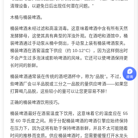
清理设备，以避免日后出现任何潜在问题。”
木桶与桶装啤酒。
桶装啤酒未经过滤和高温消毒。这意味着啤酒中含有所有天然
发酵酵母，这使其具有典型的浑浊外观。在酒吧和酒馆中，桶
装啤酒通过手动泵从桶中倒出，手动泵上装有桶装啤酒泵夹。
桶装啤酒在酒窖温度下供应（约 10-12°C），因为这样倒出时
不会产生过多泡沫或影响啤酒的风味。它还可以使啤酒保持更
长时间的新鲜。
桶装啤酒通常装在传统的酒吧酒杯中，称为“品脱”。不过，有
些
啤酒厂
会以半品脱或三分之一品脱的量供应啤酒——如果您
打算喝几品脱，这些较小的量可以让您更容易不醉！
正确的桶装啤酒饮用技巧。
桶装啤酒最好在酒窖温度下饮用，这意味着它的温度应在 55
至 60 华氏度之间。用于分配桶装啤酒的啤酒引擎应始终保持
在压力下，因为这将有助于保持啤酒新鲜，并且不太可能随着
时间的推移而变质。供应桶装啤酒时，您需要缓慢打开水龙头