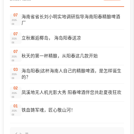
07
海南省省长刘小明实地调研指导海南阳春精酿啤酒
2026-
厂
08
07
立秋邂逅椰岛， 海岛阳春送凉
2026-
08
07
秋天的第一杯精酿，从阳春这几款开始
2026-
08
03
海岛阳春|这杯海南人自己的精酿啤酒，是怎样诞生
2026-
的？
08
02
凤溪地无人机光影大秀 阳春啤酒伴您共赴夏夜狂欢
2026-
08
01
铁血铸军魂，匠心敬山河！
2026-
08