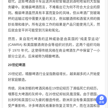
取代，这些啤酒由卡车运送并用软管输送到酒吧地窖的大型服
务罐中。就桶装啤酒而言，不难看出它为何不符合大企业的原
则。桶装啤酒虽然具有丰富而复杂的风味，但从啤酒厂到玻璃
杯的运输过程中需要大量的关注，例如酿酒师和酒窖大师的微
妙处理和维护。所有这些工作的结果是产品只能使用几天，然
后就会变平并可能受到污染和氧化。
然而，来自现代啤酒的这种威胁是由英国的“纯麦芽运动”
(CAMRA) 和美国酿酒商协会等组织对抗的，这两个组织均始
于 1970 年代，这使得传统风格在商业啤酒生产中保留了一小
部分立足点，后来被称为精酿啤酒。
20世纪啤酒
20世纪初，精酿啤酒行业呈指数级增长，越来越多的人开始爱
好家庭酿造。
传统、风味浓郁的啤酒风格在19世纪经历了濒临死亡的经历，
埋葬在大啤酒的灰烬中，在20世纪却如凤凰涅槃。由于德国、
比利时和英国引以为豪的酿造传统，欧洲并没有像美国那样遭
受严重影响，许多啤酒风格重新恢复正常生产，而在法国和意