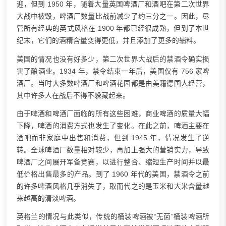
迎，但到 1950 年，随着大量英国
啤酒厂
和酒吧在第二次世界
大战中被毁，
啤酒厂
数量比战前减少了约三分之一。因此，尽
管所有经典的英式风格在 1900 年都已经很成熟，但到了本世
纪末，它们的酒精含量变得更低，并且添加了更多的辅料。
美国的情况也没有好多少，第二次世界大战后的禁酒令确实损
害了酿酒业。1934 年，禁令结束一年后，美国仅有 756 家啤
酒厂。当时大多数啤酒厂和啤酒花园都是由美籍德国人经营，
其中许多人在战后不得不躲藏起来。
由于啤酒和啤酒厂面临的所有这些困难，商业啤酒的质量大幅
下降，啤酒的消费方式也发生了变化。在此之前，啤酒主要在
酒吧而非家庭中出售和消费，但到 1945 年，情况发生了逆
转。全球啤酒厂数量相对较少，再加上强大的营销实力，导致
啤酒厂之间展开军备竞赛，以进行整合、缩短生产时间并以最
低价格出售最多的产品。到了 1960 年代的美国，禁酒令之前
的许多啤酒风格几乎消失了，取而代之的是玉米和大米含量越
来越高的清
淡啤酒
。
英格兰的情况与此类似，传统的桶装啤酒被“无菌”桶装啤酒所