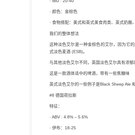
·
IBU
: 20-40
· 颜色：金棕色
· 食物搭配：美式和英式美食肉类、英式奶酪
我们的整体想法
这种淡色艾尔是一种金棕色的艾尔，因为它的
式淡色麦酒 (ESB)。
与其他淡色艾尔不同，英国淡色艾尔具有浓郁
这是一款酒体适中的啤酒，带有一些焦糖味
英式淡色艾尔的一些例子是Black Sheep Ale 和 Flyi
#8 德国荷拉斯
特征：
· ABV : 4.8% – 5.6%
· 伊布：18-25