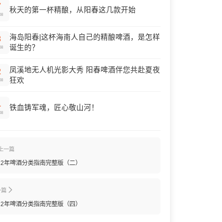
7
秋天的第一杯精酿，从阳春这几款开始
08
海岛阳春|这杯海南人自己的精酿啤酒，是怎样
3
诞生的？
08
凤溪地无人机光影大秀 阳春啤酒伴您共赴夏夜
2
狂欢
08
1
铁血铸军魂，匠心敬山河！
08
上一篇
022年啤酒分类指南完整版（二）
一篇
022年啤酒分类指南完整版（四）