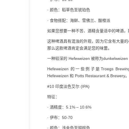
· 颜色：稻草色至琥珀色
· 食物搭配：海鲜、雪佛兰、酸橙派
如果您想要一种不苦、酒精含量适中的啤酒，那么
这种啤酒具有混浊的外观，因为它含有大量的
那么这款啤酒肯定会满足您的味蕾。
一种较深的 Hefeweizen 被称为dunkel
Hefeweizen 的一些例子是Troegs Brewing
Hefeweizen 和 Potts Restaurant & Brewery
#10 印度淡色艾尔 (IPA)
特征：
· 酒精度：5.1% – 10.6%
· 伊布：50-70
· 颜色：浅金色至铜棕色