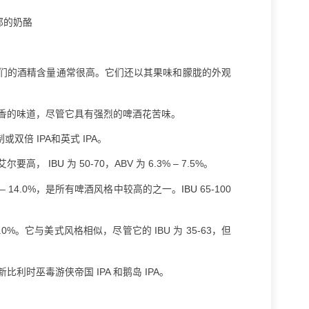
郁的奶酪
们的酒精含量通常很高。它们还以其果味和朦胧的外观
香的味道，尽管它具有强烈的啤酒花苦味。
或双倍 IPA和英式 IPA。
色艾尔要高，
IBU
为 50-70，ABV 为 6.3% – 7.5%。
 7.0% – 14.0%，是所有啤酒风格中较高的之一。
IBU
65-100
-7.0%。它与美式风格相似，尽管它的 IBU 为 35-63，但
时巫毒游侠帝国 IPA 和鹅岛 IPA。