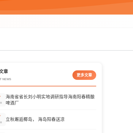
文章
更多文章
T NEWS
海南省省长刘小明实地调研指导海南阳春精酿
7
啤酒厂
08
7
立秋邂逅椰岛， 海岛阳春送凉
08