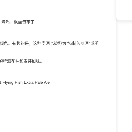
、烤鸡、枫面包布丁
颜色。有趣的是，这种麦酒也被称为“特制苦味酒”或英
的啤酒花味和麦芽甜味。
ng Fish Extra Pale Ale。