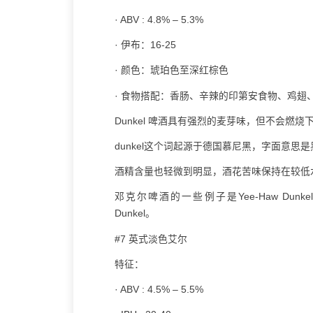
· ABV : 4.8% – 5.3%
· 伊布：16-25
· 颜色：琥珀色至深红棕色
· 食物搭配：香肠、辛辣的印第安食物、鸡翅
Dunkel 啤酒具有强烈的麦芽味，但不会燃
dunkel这个词起源于德国慕尼黑，字面意
酒精含量也轻微到明显，酒花苦味保持在较低
邓克尔啤酒的一些例子是Yee-Haw Dunkel 和 
Dunkel。
#7 英式淡色艾尔
特征：
· ABV : 4.5% – 5.5%