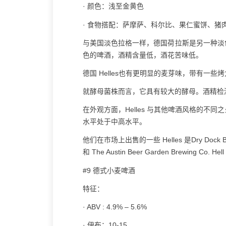
· 颜色：浅至金黄色
· 食物搭配：萨摩萨、科尔比、果仁蜜饼、猪
与美国淡色拉格一样，德国荷拉斯是另一种淡
色的啤酒，酒精含量低，酒花苦味低。
德国 Helles也有更明显的麦芽味，带有一些
就酵母菌株而言，它具有较大的酵母。酒精检
在外观方面，Helles 与其他啤酒风格的不
水平处于中高水平。
他们在市场上出售的一些 Helles 是Dry Dock Brewing
和 The Austin Beer Garden Brewing Co. Hel
#9 德式小麦啤酒
特征：
· ABV : 4.9% – 5.6%
· 伊布：10-15