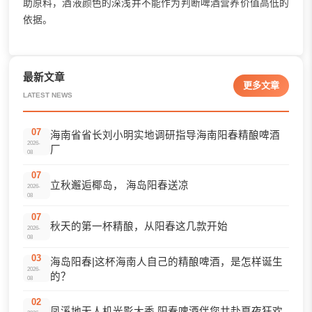
助原料，酒液颜色的深浅并不能作为判断啤酒营养价值高低的
依据。
最新文章
更多文章
LATEST NEWS
07
海南省省长刘小明实地调研指导海南阳春精酿啤酒
2026-
厂
08
07
立秋邂逅椰岛， 海岛阳春送凉
2026-
08
07
秋天的第一杯精酿，从阳春这几款开始
2026-
08
03
海岛阳春|这杯海南人自己的精酿啤酒，是怎样诞生
2026-
的？
08
02
凤溪地无人机光影大秀 阳春啤酒伴您共赴夏夜狂欢