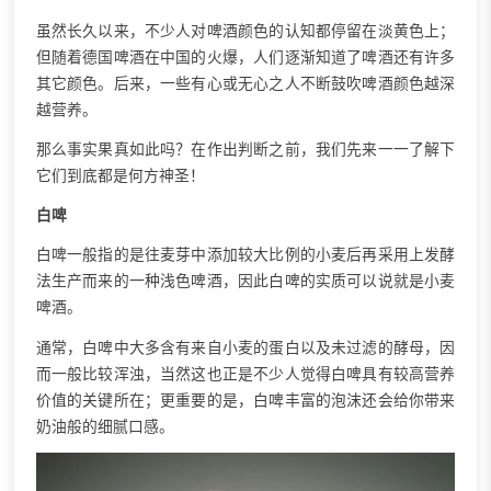
虽然长久以来，不少人对啤酒颜色的认知都停留在淡黄色上；
但随着德国啤酒在中国的火爆，人们逐渐知道了啤酒还有许多
其它颜色。后来，一些有心或无心之人不断鼓吹啤酒颜色越深
越营养。
那么事实果真如此吗？在作出判断之前，我们先来一一了解下
它们到底都是何方神圣！
白啤
白啤一般指的是往麦芽中添加较大比例的小麦后再采用上发酵
法生产而来的一种浅色啤酒，因此白啤的实质可以说就是小麦
啤酒。
通常，白啤中大多含有来自小麦的蛋白以及未过滤的酵母，因
而一般比较浑浊，当然这也正是不少人觉得白啤具有较高营养
价值的关键所在；更重要的是，白啤丰富的泡沫还会给你带来
奶油般的细腻口感。