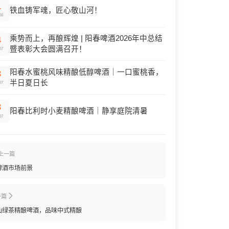
1
铁血铸军魂，匠心敬山河！
08
乘势而上，再酿辉煌 | 阳春啤酒2026年中总结
4
暨表彰大会圆满召开！
07
阳春水蜜桃风味精酿低醇啤酒｜一口蜜桃香，
3
半日夏日长
07
3
阳春比利时小麦精酿啤酒｜静享庭院清暑
07
上一篇
啤酒市场前景
一篇
山绿茶精酿啤酒，品味中式精酿