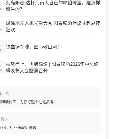
海岛阳春|这杯海南人自己的精酿啤酒，是怎样
3
诞生的？
08
凤溪地无人机光影大秀 阳春啤酒伴您共赴夏夜
2
狂欢
08
1
铁血铸军魂，匠心敬山河！
08
乘势而上，再酿辉煌 | 阳春啤酒2026年中总结
4
暨表彰大会圆满召开！
07
上一篇
春啤酒代工，为你打造个性化品牌
一篇
酒+N，行业拓展新思路