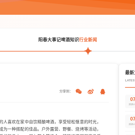
阳春大事记
啤酒知识
行业新闻
最新
LATES
分享到：
0
2026-
0
的人喜欢在家中自饮精酿啤酒，享受轻松惬意的时光，
2026-
成为一种搭配的佳品。户外露营、野餐、烧烤等活动，