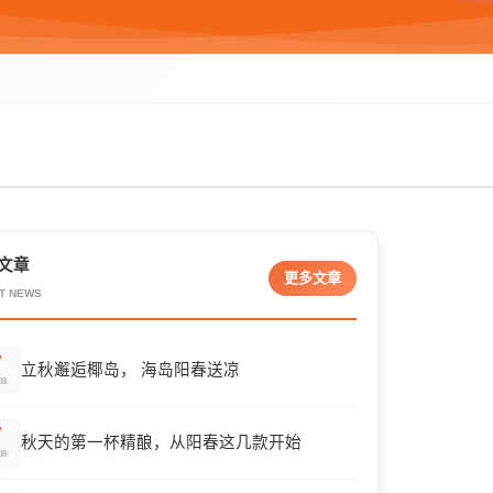
文章
更多文章
T NEWS
7
立秋邂逅椰岛， 海岛阳春送凉
08
7
秋天的第一杯精酿，从阳春这几款开始
08